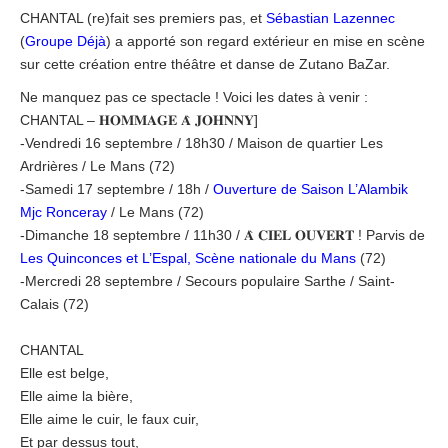
CHANTAL (re)fait ses premiers pas, et
Sébastian Lazennec
(
Groupe Déjà
) a apporté son regard extérieur en mise en scène
sur cette création entre théâtre et danse de Zutano BaZar.
Ne manquez pas ce spectacle ! Voici les dates à venir :
CHANTAL – 𝐇𝐎𝐌𝐌𝐀𝐆𝐄 𝐀̀ 𝐉𝐎𝐇𝐍𝐍𝐘]
-Vendredi 16 septembre / 18h30 / Maison de quartier Les
Ardrières / Le Mans (72)
-Samedi 17 septembre / 18h /
Ouverture de Saison L’Alambik
Mjc Ronceray
/ Le Mans (72)
-Dimanche 18 septembre / 11h30 / 𝐀̀ 𝐂𝐈𝐄𝐋 𝐎𝐔𝐕𝐄𝐑𝐓 ! Parvis de
Les Quinconces et L’Espal, Scène nationale du Mans
(72)
-Mercredi 28 septembre / Secours populaire Sarthe / Saint-
Calais (72)
CHANTAL
Elle est belge,
Elle aime la bière,
Elle aime le cuir, le faux cuir,
Et par dessus tout,