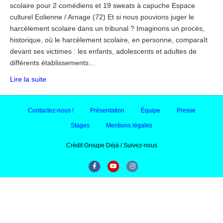
scolaire pour 2 comédiens et 19 sweats à capuche Espace
culturel Eolienne / Arnage (72) Et si nous pouvions juger le
harcèlement scolaire dans un tribunal ? Imaginons un procès,
historique, où le harcèlement scolaire, en personne, comparaît
devant ses victimes : les enfants, adolescents et adultes de
différents établissements…
Lire la suite
Contactez-nous !
Présentation
Équipe
Presse
Stages
Mentions légales
Crédit Groupe Déjà / Suivez-nous
F
Y
I
a
o
n
c
u
s
e
t
t
b
u
a