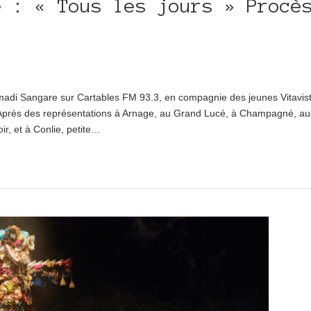
e : « Tous les jours » Procè
adi Sangare sur Cartables FM 93.3, en compagnie des jeunes Vitavist
) Après des représentations à Arnage, au Grand Lucé, à Champagné, a
r, et à Conlie, petite…