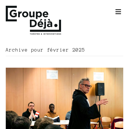
M
e
n
u
Archive pour février 2025