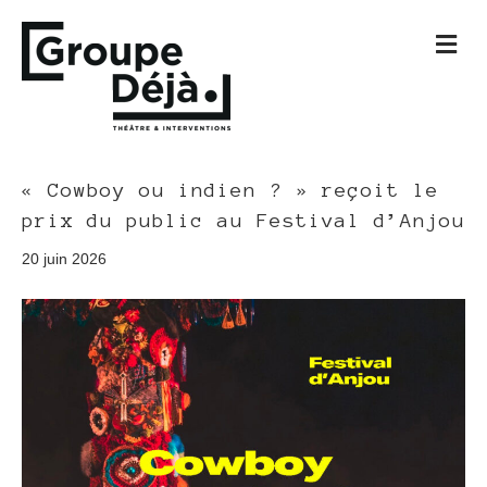
M
e
n
u
« Cowboy ou indien ? » reçoit le
prix du public au Festival d’Anjou
20 juin 2026