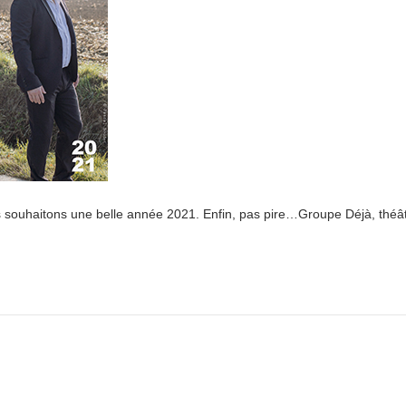
s souhaitons une belle année 2021. Enfin, pas pire…Groupe Déjà, théât