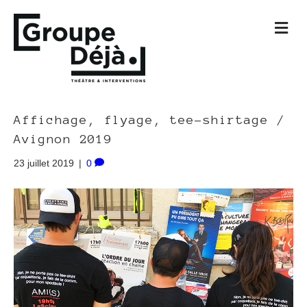
M
e
n
u
Affichage, flyage, tee-shirtage /
Avignon 2019
23 juillet 2019
|
0